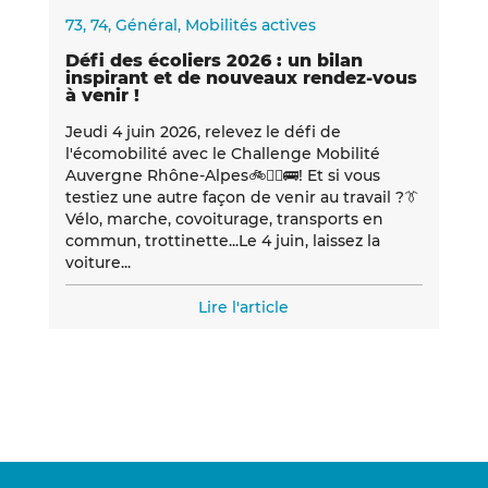
73
,
74
,
Général
,
Mobilités actives
Défi des écoliers 2026 : un bilan
inspirant et de nouveaux rendez-vous
à venir !
Jeudi 4 juin 2026, relevez le défi de
l'écomobilité avec le Challenge Mobilité
Auvergne Rhône-Alpes🚲🚶‍♀️🚌! Et si vous
testiez une autre façon de venir au travail ?👔
Vélo, marche, covoiturage, transports en
commun, trottinette...Le 4 juin, laissez la
voiture...
Lire l'article