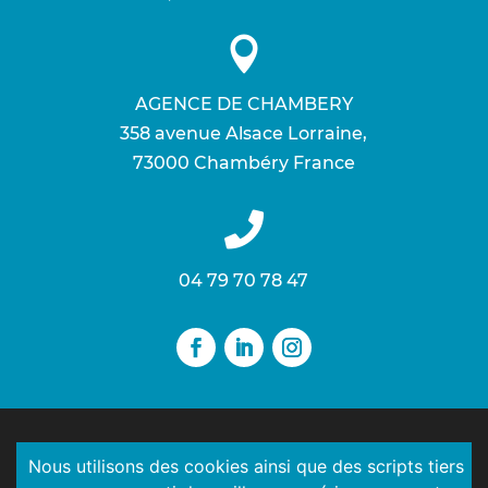

AGENCE DE CHAMBERY
358 avenue Alsace Lorraine ,
73000 Chambéry France

04 79 70 78 47
Développé avec ♥ par
Ma Petite Com’
© 2026
Nous utilisons des cookies ainsi que des scripts tiers
Tous droits réservés