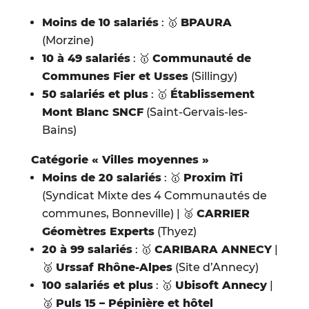
Moins de 10 salariés
: 🥇
BPAURA
(Morzine)
10 à 49 salariés
: 🥇
Communauté de
Communes Fier et Usses
(Sillingy)
50 salariés et plus
: 🥇
Établissement
Mont Blanc SNCF
(Saint-Gervais-les-
Bains)
Catégorie « Villes moyennes »
Moins de 20 salariés
: 🥇
Proxim iTi
(Syndicat Mixte des 4 Communautés de
communes, Bonneville) | 🥈
CARRIER
Géomètres Experts
(Thyez)
20 à 99 salariés
: 🥇
CARIBARA ANNECY
|
🥈
Urssaf Rhône-Alpes
(Site d’Annecy)
100 salariés et plus
: 🥇
Ubisoft Annecy
|
🥈
Puls 15 – Pépinière et hôtel