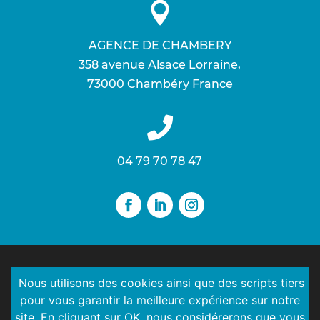

AGENCE DE CHAMBERY
358 avenue Alsace Lorraine ,
73000 Chambéry France

04 79 70 78 47
Développé avec ♥ par
Ma Petite Com’
© 2026
Nous utilisons des cookies ainsi que des scripts tiers
Tous droits réservés
pour vous garantir la meilleure expérience sur notre
site. En cliquant sur OK, nous considérerons que vous